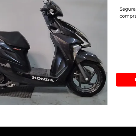
Segura
compra
Financ
e parc
credito