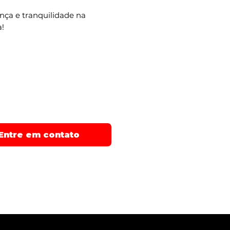
nça e tranquilidade na
!
iamos em ate 48 pagamentos
elamos em ate 21x no cartao de
Entre em contato