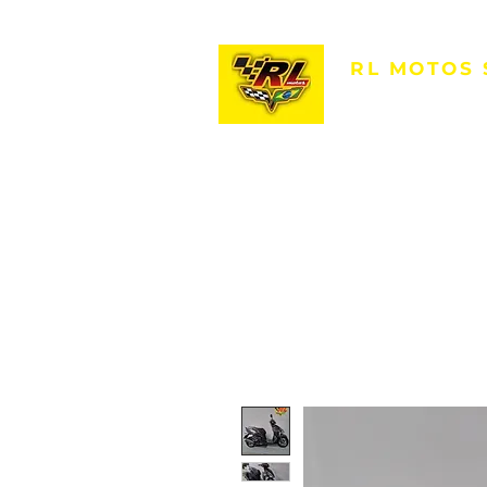
RL MOTOS
R. Comendador Oett
-
Vila Carvalho, So