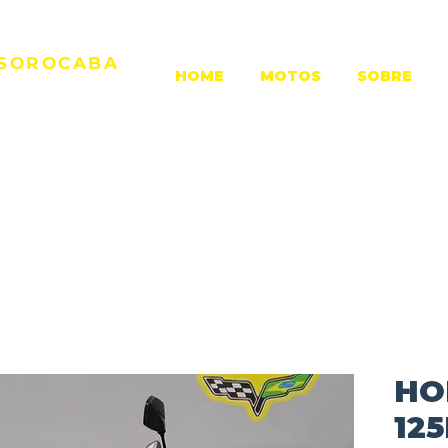
 SOROCABA
HOME
MOTOS
SOBRE
erer, 1149
rocaba/SP
HO
125