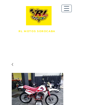
RL MOTOS SOROCABA
R. Comendador Oetterer, 1149 -
Vila Carvalho, Sorocaba/SP