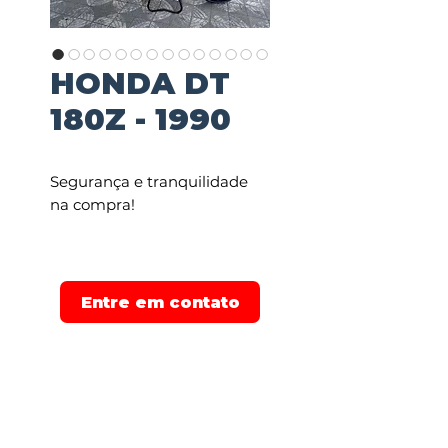
HONDA DT
180Z - 1990
Segurança e tranquilidade
na compra!
Financiamos em até 48
pagamentos e parcelamos
em até 24x no cartão de
Entre em contato
crédito!