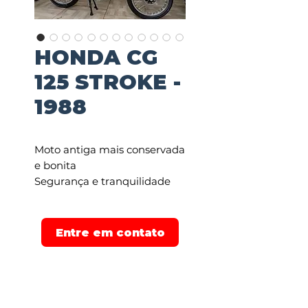
HONDA CG
125 STROKE -
1988
Moto antiga mais conservada
e bonita
Segurança e tranquilidade
na compra!
Financiamos em até 48
Entre em contato
pagamentos e parcelamos
em até 24x no cartão de
crédito!