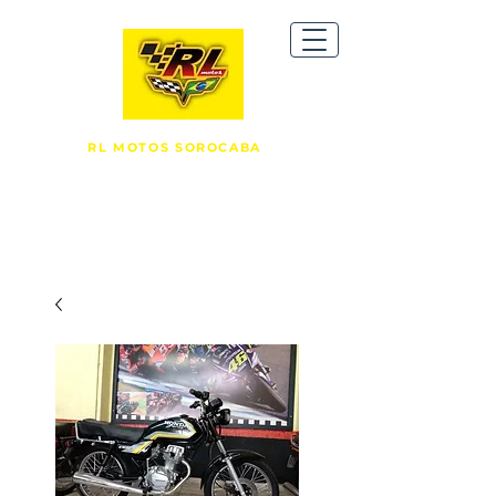
RL MOTOS SOROCABA
R. Comendador Oetterer, 1149 -
Vila Carvalho, Sorocaba/SP