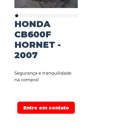
HONDA
CB600F
HORNET -
2007
Segurança e tranquilidade
na compra!
Financiamos em até 48
pagamentos, e parcelamos
em até 21x no cartão de
Entre em contato
crédito.