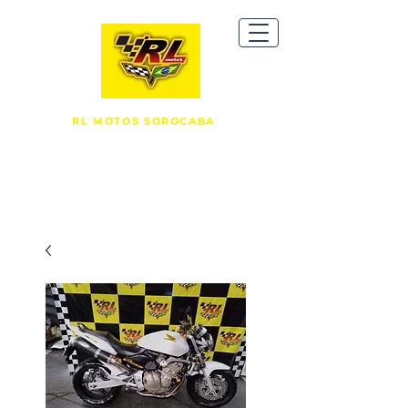
RL MOTOS SOROCABA
R. Comendador Oetterer, 1149 -
Vila Carvalho, Sorocaba/SP