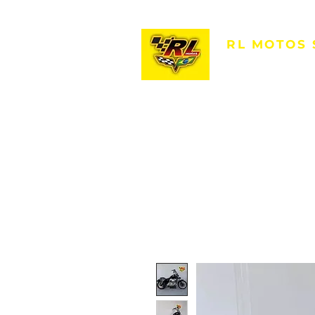
RL MOTOS
R. Comendador Oett
-
Vila Carvalho, So