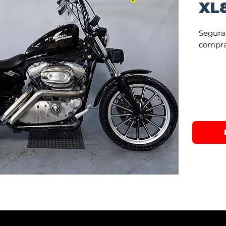
XL
Segura
compra
Financ
pagame
21x no 