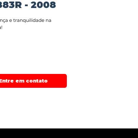
883R - 2008
nça e tranquilidade na
!
iamos em ate 48x
ntos e parcelamos em ate
cartao de credito
Entre em contato