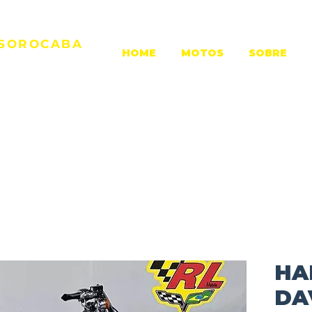
 SOROCABA
HOME
MOTOS
SOBRE
erer, 1149
rocaba/SP
HA
DA